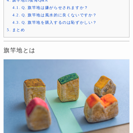
4.
旗竿地の後悔Q&A
4.1.
Q. 旗竿地は嫌がらせされますか？
4.2.
Q. 旗竿地は風水的に良くないですか？
4.3.
Q. 旗竿地を購入するのは恥ずかしい？
5.
まとめ
旗竿地とは