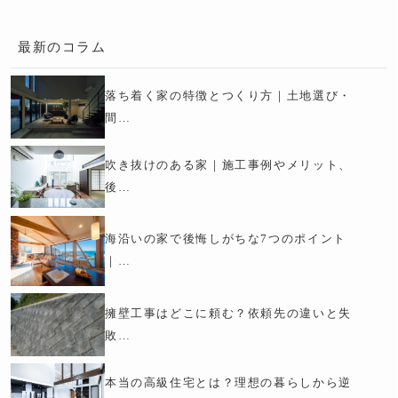
最新のコラム
落ち着く家の特徴とつくり方｜土地選び・
間…
吹き抜けのある家｜施工事例やメリット、
後…
海沿いの家で後悔しがちな7つのポイント
｜…
擁壁工事はどこに頼む？依頼先の違いと失
敗…
本当の高級住宅とは？理想の暮らしから逆