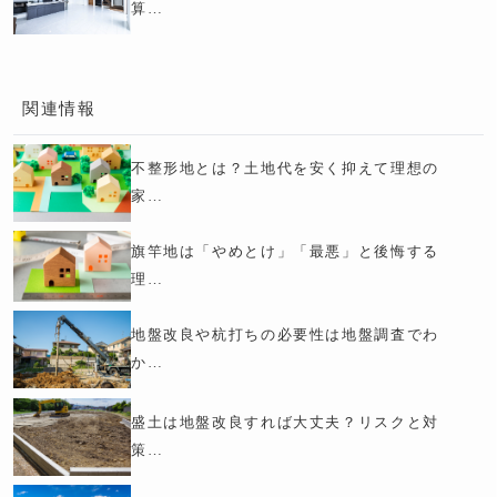
算…
関連情報
不整形地とは？土地代を安く抑えて理想の
家…
旗竿地は「やめとけ」「最悪」と後悔する
理…
地盤改良や杭打ちの必要性は地盤調査でわ
か…
盛土は地盤改良すれば大丈夫？リスクと対
策…