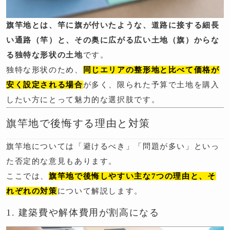
旗竿地とは、竿に旗が付いたような、道路に接する細長
い通路（竿）と、その奥に広がる広い土地（旗）からな
る独特な形状の土地
です。
独特な形状のため、
同じエリアの整形地と比べて価格が
安く設定される場合
が多く、限られた予算で土地を購入
したい方にとって魅力的な選択肢です。
旗竿地で後悔する理由と対策
旗竿地については「避けるべき」「問題が多い」といっ
た否定的な意見もあります。
ここでは、
旗竿地で後悔しやすい主な7つの理由と、そ
れぞれの対策
について解説します。
1. 建築費や解体費用が割高になる