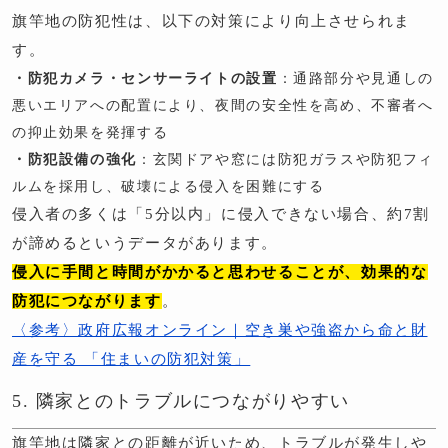
旗竿地の防犯性は、以下の対策により向上させられま
す。
・防犯カメラ・センサーライトの設置
：通路部分や見通しの
悪いエリアへの配置により、夜間の安全性を高め、不審者へ
の抑止効果を発揮する
・防犯設備の強化
：玄関ドアや窓には防犯ガラスや防犯フィ
ルムを採用し、破壊による侵入を困難にする
侵入者の多くは「5分以内」に侵入できない場合、約7割
が諦めるというデータがあります。
侵入に手間と時間がかかると思わせることが、効果的な
防犯につながります
。
〈参考〉政府広報オンライン｜空き巣や強盗から命と財
産を守る 「住まいの防犯対策」
5. 隣家とのトラブルにつながりやすい
旗竿地は隣家との距離が近いため、トラブルが発生しや