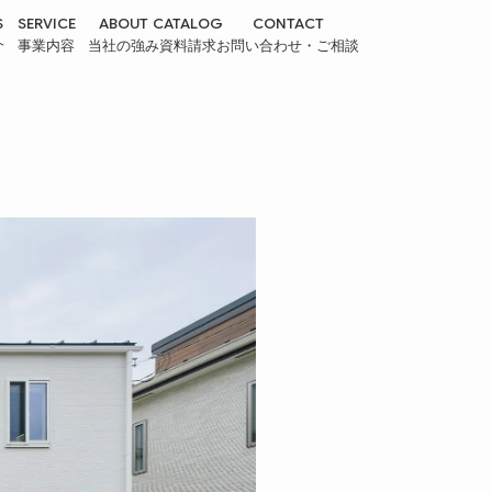
S
SERVICE
ABOUT
CATALOG
CONTACT
介
事業内容
当社の強み
資料請求
お問い合わせ・ご相談
REFORM
APARTMENT
リフォーム・リノベーション事
アパート事業
業