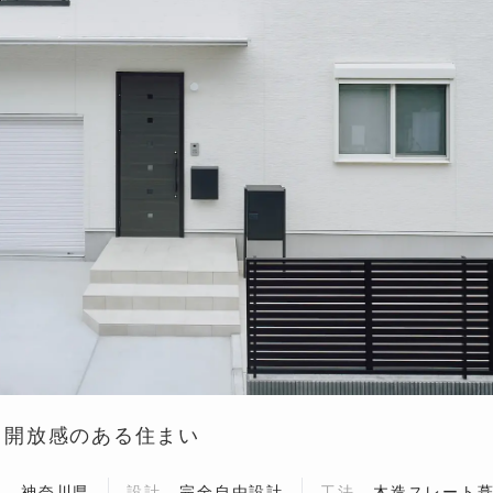
と開放感のある住まい
地
神奈川県
設計
完全自由設計
工法
木造スレート