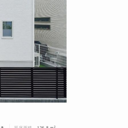
2
葺き
延床面積
126.8 m