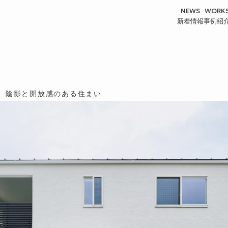
NEWS
WORK
新着情報
事例紹
、陰影と開放感のある住まい
HOUSE
SAUNA
戸建事業
商環境事業