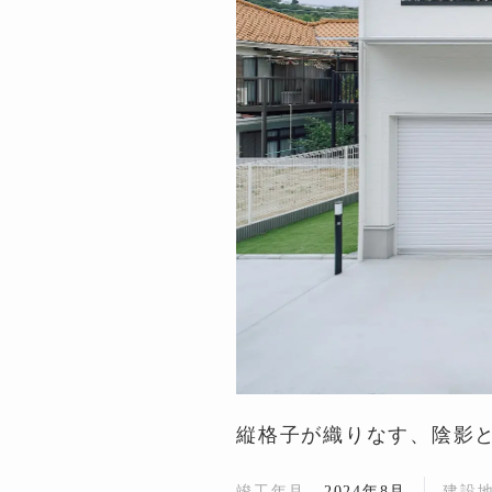
縦格子が織りなす、陰影
竣工年月
2024年8月
建設