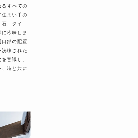
れるすべての
て住まい手の
、石、タイ
寧に吟味しま
開口部の配置
い洗練された
化を意識し、
い、時と共に