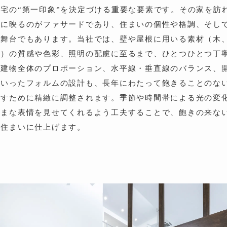
宅の“第一印象”を決定づける重要な要素です。その家を訪
めに映るのがファサードであり、住まいの個性や格調、そし
る舞台でもあります。当社では、壁や屋根に用いる素材（木
ど）の質感や色彩、照明の配慮に至るまで、ひとつひとつ丁
、建物全体のプロポーション、水平線・垂直線のバランス、
といったフォルムの設計も、長年にわたって飽きることのな
らすために精緻に調整されます。季節や時間帯による光の変
ざまな表情を見せてくれるよう工夫することで、飽きの来な
る住まいに仕上げます。