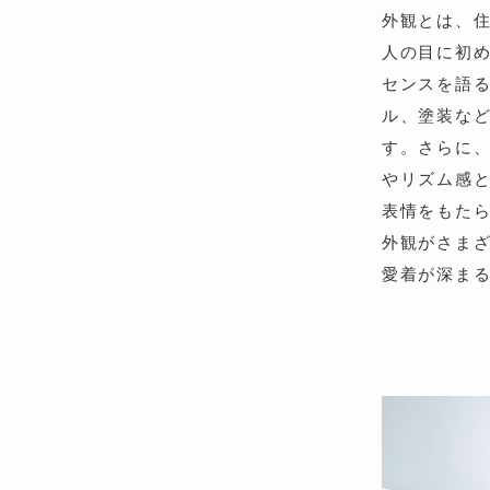
外観とは、住
人の目に初
センスを語
ル、塗装な
す。さらに
やリズム感
表情をもた
外観がさま
愛着が深ま