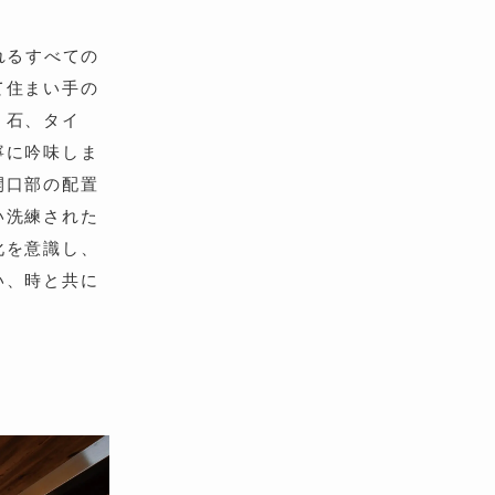
れるすべての
て住まい手の
、石、タイ
寧に吟味しま
開口部の配置
い洗練された
化を意識し、
い、時と共に