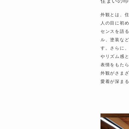
住まいの印
外観とは、住
人の目に初
センスを語
ル、塗装な
す。さらに
やリズム感
表情をもた
外観がさま
愛着が深ま