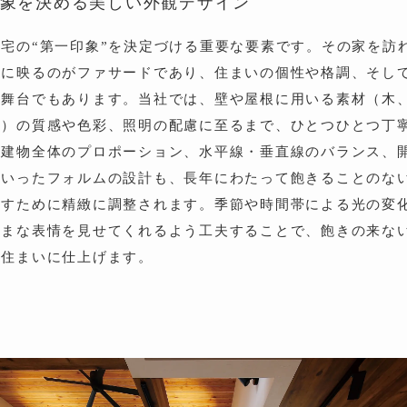
象を決める
美しい外観デザイン
宅の“第一印象”を決定づける重要な要素です。その家を訪
めに映るのがファサードであり、住まいの個性や格調、そし
る舞台でもあります。当社では、壁や屋根に用いる素材（木
ど）の質感や色彩、照明の配慮に至るまで、ひとつひとつ丁
、建物全体のプロポーション、水平線・垂直線のバランス、
といったフォルムの設計も、長年にわたって飽きることのな
らすために精緻に調整されます。季節や時間帯による光の変
ざまな表情を見せてくれるよう工夫することで、飽きの来な
る住まいに仕上げます。